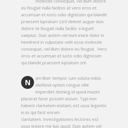
molestie consequat, vel illum dolore
eu feugiat nulla facilisis at vero eros et
accumsan et iusto odio dignissim qui blandit
praesent luptatum zzril delenit augue duis
dolore te feugait nulla facilisi ii legunt
saepius. Duis autem vel eum iriure dolor in
hendrerit in vulputate velit esse molestie
consequat, vel illum dolore eu feugiat. Vero
eros et accumsan et iusto odio dignissim
qui blandit praesent luptatum zril.
am liber tempor cum soluta nobis
N
eleifend option congue nihil
imperdiet doming id quod mazim
placerat facer possim assum. Typi non
habent claritatem insitam; est usus legentis
in iis qui facit eorum
claritatem. Investigationes lectores est
usus legere me lius quod. Duis autem vel