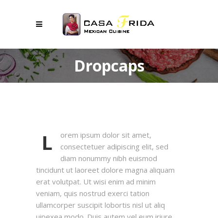
Dropcaps
L
orem ipsum dolor sit amet,
consectetuer adipiscing elit, sed
diam nonummy nibh euismod
tincidunt ut laoreet dolore magna aliquam
erat volutpat. Ut wisi enim ad minim
veniam, quis nostrud exerci tation
ullamcorper suscipit lobortis nisl ut aliq
uipexea modo. Duis autem vel eum iriure